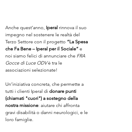
Anche quest’anno, 
Iperal
 rinnova il suo 
impegno nel sostenere le realtà del 
Terzo Settore con il progetto 
“La Spesa 
che Fa Bene – Iperal per il Sociale”
 e 
noi siamo felici di annunciare che 
FRA 
Gocce di Luce ODV
 è tra le 
associazioni selezionate!
Un’iniziativa concreta, che permette a 
tutti i clienti Iperal di 
donare punti 
(chiamati "cuori") a sostegno della 
nostra missione
: aiutare chi affronta 
gravi disabilità o danni neurologici, e le 
loro famiglie.