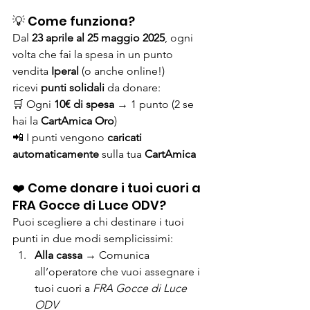
💡 Come funziona?
Dal 
23 aprile al 25 maggio 2025
, ogni 
volta che fai la spesa in un punto 
vendita 
Iperal
 (o anche online!) 
ricevi 
punti solidali
 da donare:
🛒 Ogni 
10€ di spesa
 → 1 punto (2 se 
hai la 
CartAmica Oro
)
📲 I punti vengono 
caricati 
automaticamente
 sulla tua 
CartAmica
❤️ Come donare i tuoi cuori a 
FRA Gocce di Luce ODV?
Puoi scegliere a chi destinare i tuoi 
punti in due modi semplicissimi:
Alla cassa
 → Comunica 
all’operatore che vuoi assegnare i 
tuoi cuori a 
FRA Gocce di Luce 
ODV