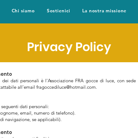
Chi siamo
Sostienici
La nostra missione
Privacy Policy
mento
to dei dati personali è l'Associazione FRA gocce di luce, con sede
attabile all'email
fragoccediluce@hotmail.com
.
seguenti dati personali:
 cognome, email, numero di telefono).
 di navigazione, se applicabili).
mento