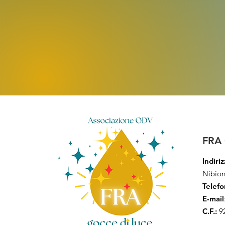
FRA 
Indiri
Nibion
Telef
E-mail
C.F.:
9