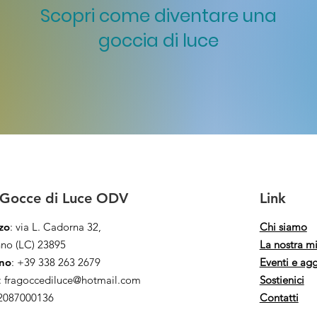
Scopri come diventare una
goccia di luce
Gocce di Luce ODV
Link
zzo
: via L. Cadorna 32,
Chi siamo
no (LC) 23895
La nostra m
ono
: +39 338 263 2679
Eventi e ag
:
fragoccediluce@hotmail.com
Sostienici
2087000136
Contatti