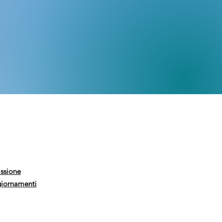
issione
giornamenti