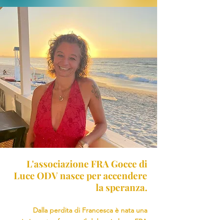
L'associazione FRA Gocce di
Luce ODV nasce per accendere
la speranza.
Dalla perdita di Francesca è nata una