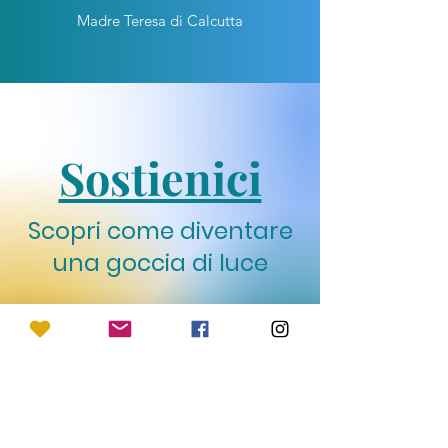
Madre Teresa di Calcutta
Sostienici
Scopri come diventare
una goccia di luce