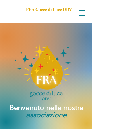
FRA Gocce di Luce ODV
Benvenuto nella nostra
associazione